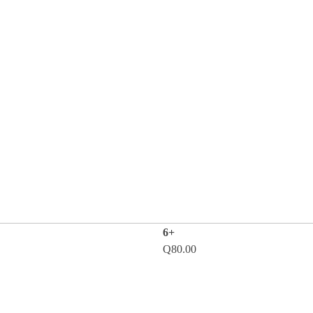
6+
Q
80.00