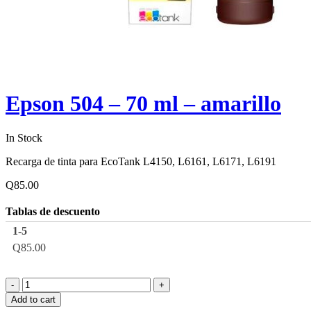
Epson 504 – 70 ml – amarillo
In Stock
Recarga de tinta para EcoTank L4150, L6161, L6171, L6191
Q
85.00
Tablas de descuento
1-5
Q
85.00
Add to cart