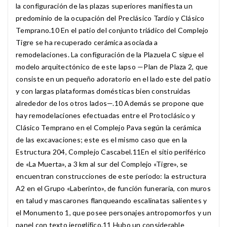
la configuración de las plazas superiores manifiesta un
predominio de la ocupación del Preclásico Tardío y Clásico
Temprano.10​ En el patio del conjunto triádico del Complejo
Tigre se ha recuperado cerámica asociada a
remodelaciones. La configuración de la Plazuela C sigue el
modelo arquitectónico de este lapso —Plan de Plaza 2, que
consiste en un pequeño adoratorio en el lado este del patio
y con largas plataformas domésticas bien construidas
alrededor de los otros lados—.10​ Además se propone que
hay remodelaciones efectuadas entre el Protoclásico y
Clásico Temprano en el Complejo Pava según la cerámica
de las excavaciones; este es el mismo caso que en la
Estructura 204, Complejo Cascabel.11​ En el sitio periférico
de «La Muerta», a 3 km al sur del Complejo «Tigre», se
encuentran construcciones de este período: la estructura
A2 en el Grupo «Laberinto», de función funeraria, con muros
en talud y mascarones flanqueando escalinatas salientes y
el Monumento 1, que posee personajes antropomorfos y un
panel con texto jeroglífico.11​ Hubo un considerable