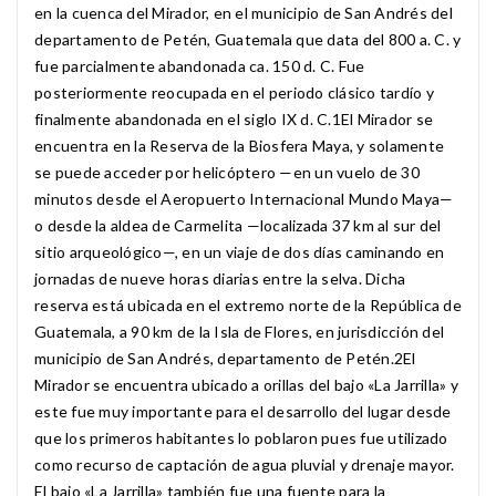
en la cuenca del Mirador, en el municipio de San Andrés del
departamento de Petén, Guatemala que data del 800 a. C. y
fue parcialmente abandonada ca. 150 d. C. Fue
posteriormente reocupada en el periodo clásico tardío y
finalmente abandonada en el siglo IX d. C.1​ El Mirador se
encuentra en la Reserva de la Biosfera Maya, y solamente
se puede acceder por helicóptero —en un vuelo de 30
minutos desde el Aeropuerto Internacional Mundo Maya—
o desde la aldea de Carmelita —localizada 37 km al sur del
sitio arqueológico—, en un viaje de dos días caminando en
jornadas de nueve horas diarias entre la selva. Dicha
reserva está ubicada en el extremo norte de la República de
Guatemala, a 90 km de la Isla de Flores, en jurisdicción del
municipio de San Andrés, departamento de Petén.2​ El
Mirador se encuentra ubicado a orillas del bajo «La Jarrilla» y
este fue muy importante para el desarrollo del lugar desde
que los primeros habitantes lo poblaron pues fue utilizado
como recurso de captación de agua pluvial y drenaje mayor.
El bajo «La Jarrilla» también fue una fuente para la