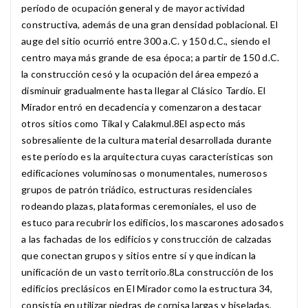
período de ocupación general y de mayor actividad
constructiva, además de una gran densidad poblacional. El
auge del sitio ocurrió entre 300 a.C. y 150 d.C., siendo el
centro maya más grande de esa época; a partir de 150 d.C.
la construcción cesó y la ocupación del área empezó a
disminuir gradualmente hasta llegar al Clásico Tardío. El
Mirador entró en decadencia y comenzaron a destacar
otros sitios como Tikal y Calakmul.8​ El aspecto más
sobresaliente de la cultura material desarrollada durante
este período es la arquitectura cuyas características son
edificaciones voluminosas o monumentales, numerosos
grupos de patrón triádico, estructuras residenciales
rodeando plazas, plataformas ceremoniales, el uso de
estuco para recubrir los edificios, los mascarones adosados
a las fachadas de los edificios y construcción de calzadas
que conectan grupos y sitios entre sí y que indican la
unificación de un vasto territorio.8​ La construcción de los
edificios preclásicos en El Mirador como la estructura 34,
consistía en utilizar piedras de cornisa largas y biseladas,