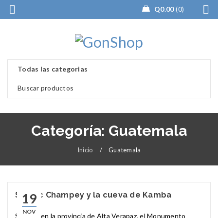
Q
0.00
0
Categoría: Guatemala
Inicio
/
Guatemala
Semuc Champey y la cueva de Kamba
19
NOV
Situado en la provincia de Alta Verapaz, el Monumento