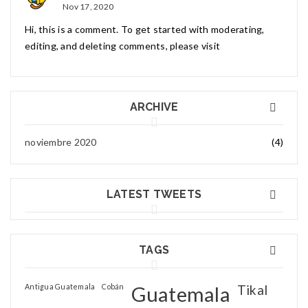
El Mirador es una ciudad del preclásico tardío
Nov 17, 2020
noviembre 19, 2020
0
Hi, this is a comment. To get started with moderating,
editing, and deleting comments, please visit
Semuc Champey y la cueva de Kamba
Situado en la provincia de Alta Verapaz, el
ARCHIVE
noviembre 19, 2020
0
noviembre 2020
(4)
LATEST TWEETS
TAGS
Antigua Guatemala
Cobán
Guatemala
Tikal