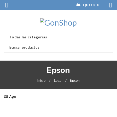
Q
0.00
0
Epson
Inicio
/
Logo
/
Epson
08
Ago