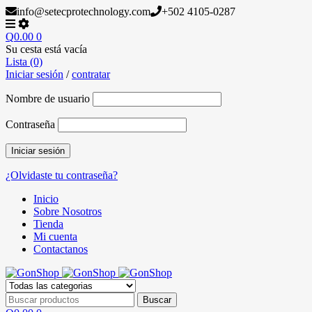
info@setecprotechnology.com
+502 4105-0287
Q
0.00
0
Su cesta está vacía
Lista (0)
Iniciar sesión
/
contratar
Nombre de usuario
Contraseña
¿Olvidaste tu contraseña?
Inicio
Sobre Nosotros
Tienda
Mi cuenta
Contactanos