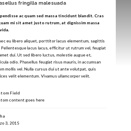
asellus fringilla malesuada
pendisse ac quam sed massa tincidunt blandit. Cras
quam mi sit amet justo rutrum, at dignissim massa
vida.
ec eu libero aliquet, porttitor lacus elementum, sagittis
. Pellentesque lacus lacus, efficitur ut rutrum vel, feugiat
 amet dui. Ut sed libero luctus, molestie augue et,
icula odio. Phasellus feugiat risus mauris, in accumsan
um mollis vel. Nulla cursus dui ut ante volutpat, quis
rices velit elementum. Vivamus ullamcorper velit.
tom Field
tom content goes here
cha
zo 3, 2015