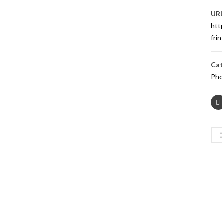
URL
htt
fri
Cat
Pho
PROYECTOS RELACIONADOS