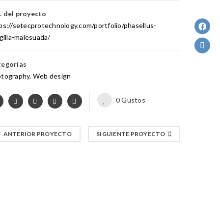
 del proyecto
ps://setecprotechnology.com/portfolio/phasellus-
ngilla-malesuada/
egorías
tography
,
Web design
0
Gustos
ANTERIOR PROYECTO
SIGUIENTE PROYECTO