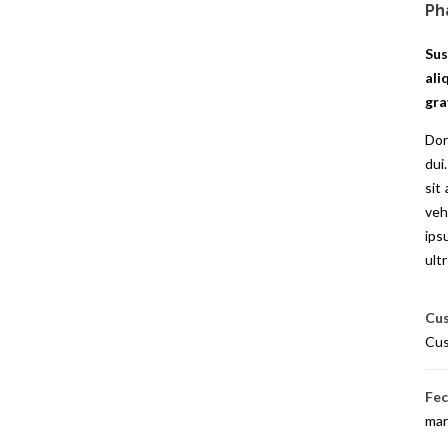
Ph
Sus
ali
gra
Don
dui
sit
veh
ips
ult
Cus
Cus
Fe
mar