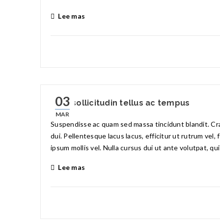
Lee mas
03
Nam sollicitudin tellus ac tempus
MAR
Suspendisse ac quam sed massa tincidunt blandit. Cras
dui. Pellentesque lacus lacus, efficitur ut rutrum vel,
ipsum mollis vel. Nulla cursus dui ut ante volutpat, qu
Lee mas