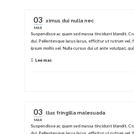
03
Ut maximus dui nulla nec
MAR
Suspendisse ac quam sed massa tincidunt blandit. Cras
dui. Pellentesque lacus lacus, efficitur ut rutrum vel,
ipsum mollis vel. Nulla cursus dui ut ante volutpat, qu
Lee mas
03
Phasellus fringilla malesuada
MAR
Suspendisse ac quam sed massa tincidunt blandit. Cras
dui. Pellentesque lacus lacus, efficitur ut rutrum vel,