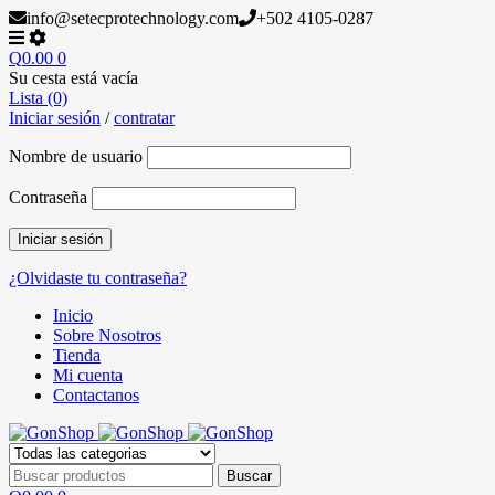
info@setecprotechnology.com
+502 4105-0287
Q
0.00
0
Su cesta está vacía
Lista (0)
Iniciar sesión
/
contratar
Nombre de usuario
Contraseña
¿Olvidaste tu contraseña?
Inicio
Sobre Nosotros
Tienda
Mi cuenta
Contactanos