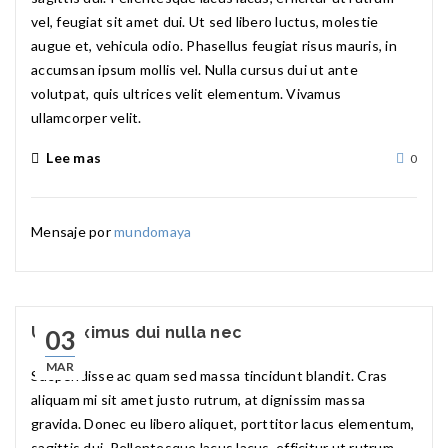
vel, feugiat sit amet dui. Ut sed libero luctus, molestie
augue et, vehicula odio. Phasellus feugiat risus mauris, in
accumsan ipsum mollis vel. Nulla cursus dui ut ante
volutpat, quis ultrices velit elementum. Vivamus
ullamcorper velit.
Lee mas
0
Mensaje por
mundomaya
Ut maximus dui nulla nec
03
MAR
Suspendisse ac quam sed massa tincidunt blandit. Cras
aliquam mi sit amet justo rutrum, at dignissim massa
gravida. Donec eu libero aliquet, porttitor lacus elementum,
sagittis dui. Pellentesque lacus lacus, efficitur ut rutrum