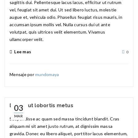
sagittis dui. Pellentesque lacus lacus, efficitur ut rutrum
vel, feugiat sit amet dui. Ut sed libero luctus, molestie
augue et, vehicula odio. Phasellus feugiat risus mauris, in
accumsan ipsum mollis vel. Nulla cursus dui ut ante
volutpat, quis ultrices velit elementum. Vivamus
ullamcorper velit.
Lee mas
0
Mensaje por
mundomaya
Donec ut lobortis metus
03
MAR
Suspendisse ac quam sed massa tincidunt blandit. Cras
aliquam mi sit amet justo rutrum, at dignissim massa
gravida. Donec eu libero aliquet, porttitor lacus elementum,