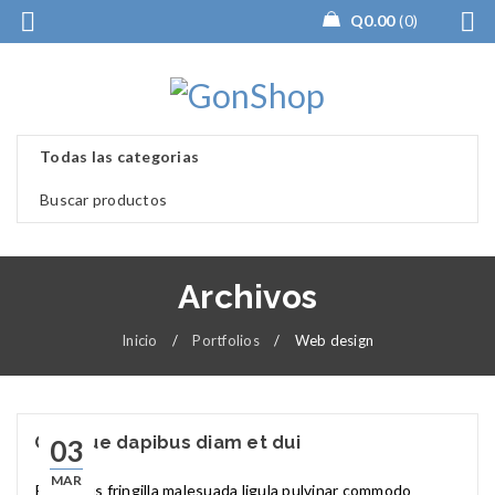
Q
0.00
0
Archivos
Inicio
/
Portfolios
/
Web design
Quisque dapibus diam et dui
03
MAR
Phasellus fringilla malesuada ligula pulvinar commodo