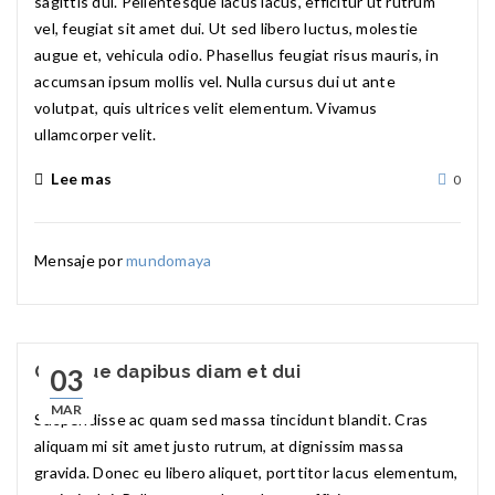
sagittis dui. Pellentesque lacus lacus, efficitur ut rutrum
vel, feugiat sit amet dui. Ut sed libero luctus, molestie
augue et, vehicula odio. Phasellus feugiat risus mauris, in
accumsan ipsum mollis vel. Nulla cursus dui ut ante
volutpat, quis ultrices velit elementum. Vivamus
ullamcorper velit.
Lee mas
0
Mensaje por
mundomaya
Quisque dapibus diam et dui
03
MAR
Suspendisse ac quam sed massa tincidunt blandit. Cras
aliquam mi sit amet justo rutrum, at dignissim massa
gravida. Donec eu libero aliquet, porttitor lacus elementum,