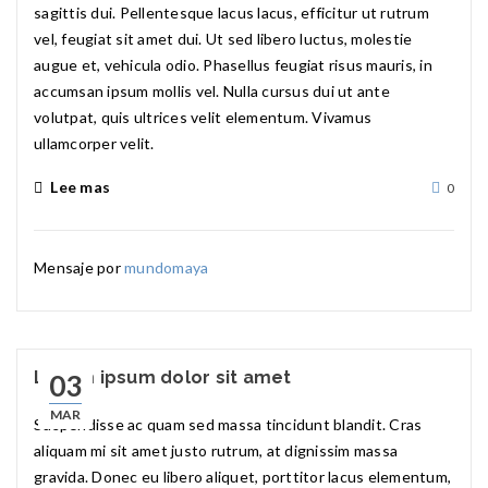
sagittis dui. Pellentesque lacus lacus, efficitur ut rutrum
vel, feugiat sit amet dui. Ut sed libero luctus, molestie
augue et, vehicula odio. Phasellus feugiat risus mauris, in
accumsan ipsum mollis vel. Nulla cursus dui ut ante
volutpat, quis ultrices velit elementum. Vivamus
ullamcorper velit.
Lee mas
0
Mensaje por
mundomaya
Lorem ipsum dolor sit amet
03
MAR
Suspendisse ac quam sed massa tincidunt blandit. Cras
aliquam mi sit amet justo rutrum, at dignissim massa
gravida. Donec eu libero aliquet, porttitor lacus elementum,