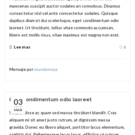
maecenas suscipit auctor sodales an comodous. Divamus
consectetur nisl vel ante consectetur sodales. Quisque
dapibus diam et dui scelerisque, eget condimentum odio
laoreet. Ut tincidunt, tellus vitae commodo accumsan,
libero est mollis risus, vitae maximus est magna non erat.
Lee mas
0
Mensaje por
mundomaya
Eget condimentum odio laoreet
03
MAR
Suspendisse ac quam sed massa tincidunt blandit. Cras
aliquam mi sit amet justo rutrum, at dignissim massa
gravida. Donec eu libero aliquet, porttitor lacus elementum,
sagittis dui. Pellentesque lacus lacus, efficitur ut rutrum