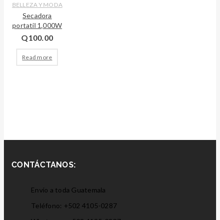
BELLEZA Y MODA
Secadora
portatil 1,000W
Q
100.00
Read more
CONTÁCTANOS:
Envío a toda Guatemala
Teléfono: +502
4105-0287