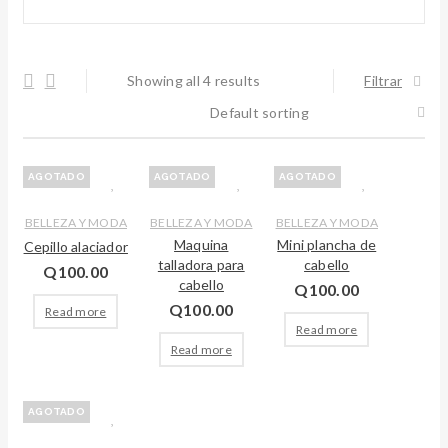
Showing all 4 results
Filtrar
Default sorting
AGOTADO
AGOTADO
AGOTADO
BELLEZA Y MODA
BELLEZA Y MODA
BELLEZA Y MODA
Maquina
Mini plancha de
Cepillo alaciador
talladora para
cabello
Q
100.00
cabello
Q
100.00
Q
100.00
Read more
Read more
Read more
AGOTADO