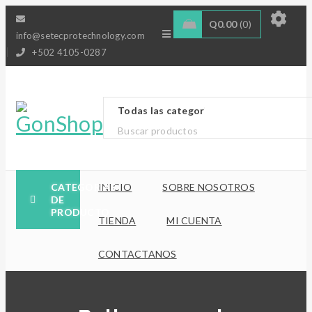
Q
0.00
0
info@setecprotechnology.com
+502 4105-0287
CATEGORÍAS
INICIO
SOBRE NOSOTROS
DE
PRODUCTO
TIENDA
MI CUENTA
CONTACTANOS