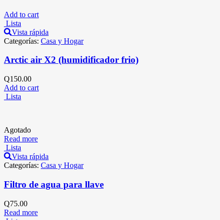
Add to cart
Lista
Vista rápida
Categorías:
Casa y Hogar
Arctic air X2 (humidificador frio)
Q
150.00
Add to cart
Lista
Agotado
Read more
Lista
Vista rápida
Categorías:
Casa y Hogar
Filtro de agua para llave
Q
75.00
Read more