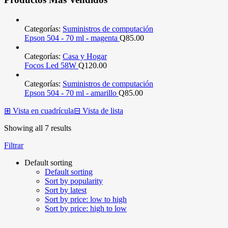
Categorías:
Suministros de computación
Epson 504 - 70 ml - magenta
Q
85.00
Categorías:
Casa y Hogar
Focos Led 58W
Q
120.00
Categorías:
Suministros de computación
Epson 504 - 70 ml - amarillo
Q
85.00
⊞
Vista en cuadrícula
⊟
Vista de lista
Showing all 7 results
Filtrar
Default sorting
Default sorting
Sort by popularity
Sort by latest
Sort by price: low to high
Sort by price: high to low