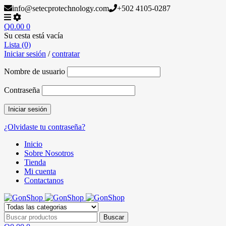
info@setecprotechnology.com
+502 4105-0287
Q
0.00
0
Su cesta está vacía
Lista (0)
Iniciar sesión
/
contratar
Nombre de usuario
Contraseña
¿Olvidaste tu contraseña?
Inicio
Sobre Nosotros
Tienda
Mi cuenta
Contactanos