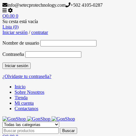
info@setecprotechnology.com
+502 4105-0287
Q
0.00
0
Su cesta está vacía
Lista (0)
Iniciar sesión
/
contratar
Nombre de usuario
Contraseña
¿Olvidaste tu contraseña?
Inicio
Sobre Nosotros
Tienda
Mi cuenta
Contactanos