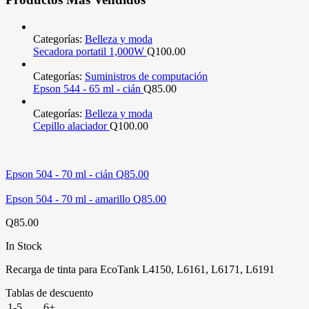
Categorías:
Belleza y moda
Secadora portatil 1,000W
Q
100.00
Categorías:
Suministros de computación
Epson 544 - 65 ml - cián
Q
85.00
Categorías:
Belleza y moda
Cepillo alaciador
Q
100.00
Epson 504 - 70 ml - cián
Q
85.00
Epson 504 - 70 ml - amarillo
Q
85.00
Q
85.00
In Stock
Recarga de tinta para EcoTank L4150, L6161, L6171, L6191
Tablas de descuento
1-5
6+