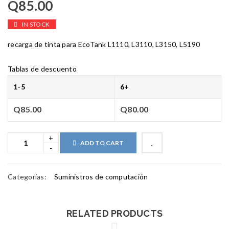
Q
85.00
IN STOCK
recarga de tinta para EcoTank L1110, L3110, L3150, L5190
Tablas de descuento
1-5
6+
Q
85.00
Q
80.00
ADD TO CART
Categorías:
Suministros de computación
RELATED PRODUCTS