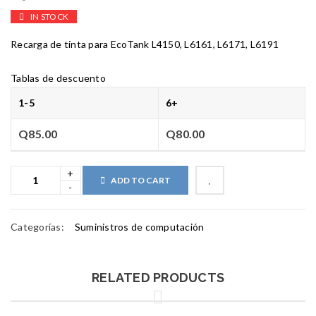
IN STOCK
Recarga de tinta para EcoTank L4150, L6161, L6171, L6191
Tablas de descuento
1-5
6+
Q
85.00
Q
80.00
ADD TO CART
Categorías:
Suministros de computación
RELATED PRODUCTS