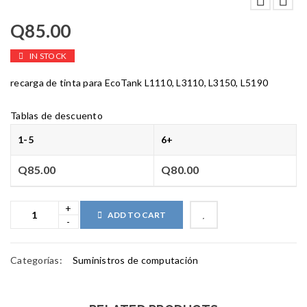
Q
85.00
IN STOCK
recarga de tinta para EcoTank L1110, L3110, L3150, L5190
Tablas de descuento
1-5
6+
Q
85.00
Q
80.00
ADD TO CART
Categorías:
Suministros de computación